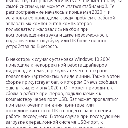
вышла спустя практически пять лет с момента запуска
самой системы, не может считаться стабильной. Ее
распространение началось в конце мая 2020 г, и
установка ее приводила к ряду проблем с работой
аппаратных компонентов компьютеров –
пользователи жаловались на сбои при
воспроизведении звука и даже невозможность
подключения к ноутбуку или ПК более одного
устройства по Bluetooth.
В некоторых случаях установка Windows 10 2004
приводила к некорректной работе драйверов
видеоподсистемы, в результате чего на экране
появлялись «артефакты» в виде линий. Также в этой
сборке присутствует баг, о котором CNews сообщал
еще в начале июня 2020 г. Он может приводить к
сбоям в работе принтеров, подключаемых к
компьютеру через порт USB. Баг может проявляться
при выключении питания принтера или
отсоединении его от ПК в процессе завершения
работы последнего. В этом случае при последующей
загрузке операционной системе USB-порт, к
которому было присоединено «некорректно»