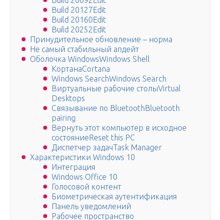
Build 20092Edit
Build 20127Edit
Build 20160Edit
Build 20252Edit
Принудительное обновление – норма
Не самый стабильный апдейт
Оболочка WindowsWindows Shell
КортанаCortana
Windows SearchWindows Search
Виртуальные рабочие столыVirtual
Desktops
Связывание по BluetoothBluetooth
pairing
Вернуть этот компьютер в исходное
состояниеReset this PC
Диспетчер задачTask Manager
Характеристики Windows 10
Интеграция
Windows Office 10
Голосовой контент
Биометрическая аутентификация
Панель уведомлений
Рабочее пространство