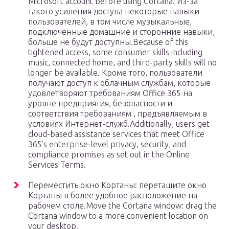
Microsoft account before using Cortana. Из-за
такого усиления доступа некоторые навыки
пользователей, в том числе музыкальные,
подключенные домашние и сторонние навыки,
больше не будут доступны.Because of this
tightened access, some consumer skills including
music, connected home, and third-party skills will no
longer be available. Кроме того, пользователи
получают доступ к облачным службам, которые
удовлетворяют требованиям Office 365 на
уровне предприятия, безопасности и
соответствия требованиям , предъявляемым в
условиях Интернет-служб.Additionally, users get
cloud-based assistance services that meet Office
365’s enterprise-level privacy, security, and
compliance promises as set out in the Online
Services Terms.
Переместить окно Кортаны: перетащите окно
Кортаны в более удобное расположение на
рабочем столе.Move the Cortana window: drag the
Cortana window to a more convenient location on
your desktop.