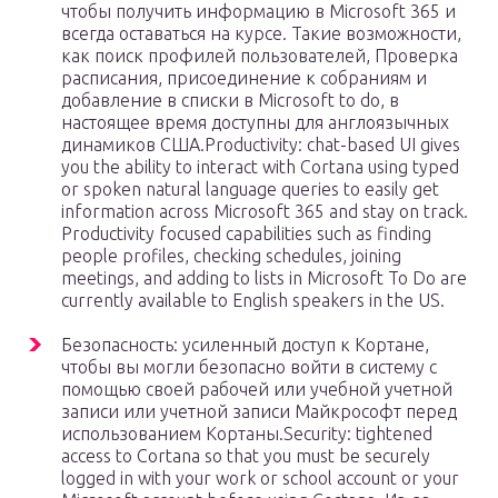
чтобы получить информацию в Microsoft 365 и
всегда оставаться на курсе. Такие возможности,
как поиск профилей пользователей, Проверка
расписания, присоединение к собраниям и
добавление в списки в Microsoft to do, в
настоящее время доступны для англоязычных
динамиков США.Productivity: chat-based UI gives
you the ability to interact with Cortana using typed
or spoken natural language queries to easily get
information across Microsoft 365 and stay on track.
Productivity focused capabilities such as finding
people profiles, checking schedules, joining
meetings, and adding to lists in Microsoft To Do are
currently available to English speakers in the US.
Безопасность: усиленный доступ к Кортане,
чтобы вы могли безопасно войти в систему с
помощью своей рабочей или учебной учетной
записи или учетной записи Майкрософт перед
использованием Кортаны.Security: tightened
access to Cortana so that you must be securely
logged in with your work or school account or your