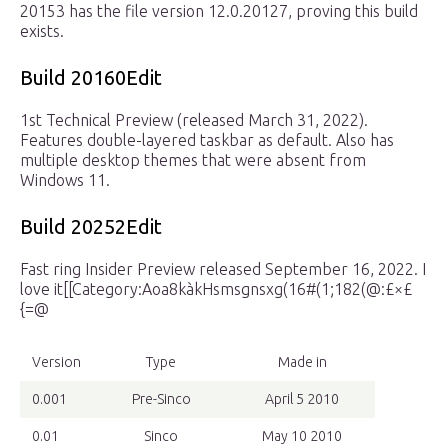
20153 has the file version 12.0.20127, proving this build
exists.
Build 20160Edit
1st Technical Preview (released March 31, 2022).
Features double-layered taskbar as default. Also has
multiple desktop themes that were absent from
Windows 11.
Build 20252Edit
Fast ring Insider Preview released September 16, 2022. I
love it[[Category:Aoa8kàkHsmsgnsxg(16#(1;182(@:£×£
{=@
Version
Type
Made in
0.001
Pre-Sinco
April 5 2010
0.01
Sinco
May 10 2010