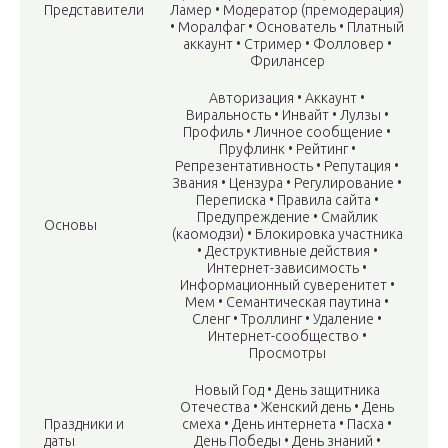
Представители
Ламер • Модератор (премодерация)
• Моралфаг • Основатель • Платный
аккаунт • Стример • Фолловер •
Фрилансер
Авторизация • Аккаунт •
Виральность • Инвайт • Лулзы •
Профиль • Личное сообщение •
Пруфлинк • Рейтинг •
Репрезентативность • Репутация •
Звания • Цензура •‎ Регулирование •‎
Переписка •‎ Правила сайта •‎
Предупреждение • Смайлик
Основы
(каомодзи) • Блокировка участника
• Деструктивные действия •
Интернет-зависимость •
Информационный суверенитет •
Мем • Семантическая паутина •
Сленг • Троллинг • Удаление •
Интернет-сообщество •
Просмотры
Новый Год • День защитника
Отечества • Женский день • День
Праздники и
смеха • День интернета • Пасха •
даты
День Победы • День знаний •