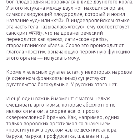
бог плодородия изображался в виде двуногого козла.
У этого истукана между двух ног находился орган,
символизирующий плодородие, который и носил
название «уд» или «х*й». В индоевропейском языке
эта часть тела называлась «пэсус», ему соответствует
санскрит «पसस्», что на древнегреческий
переводится как «peos», латинское «penis»,
староанглийское «faesl». Слово это происходит от
глагола «пэсэти», означающую первичную функцию
этого органа — испускать мочу.
Кроме «телесных ругательств», у некоторых народов
(в основном франкоязычных) существуют
ругательства богохульные. У русских этого нет.
И ещё один важный момент: с матом нельзя
смешивать арготизмы, которые абсолютно не
являются матом, а скорее всего, просто
сквернословной бранью. Как, например, одних
только воровских арготизмов со значением
«проститутка» в русском языке десятки: алюра,
баруха, маруха, профурсетка, шалава и т. д.