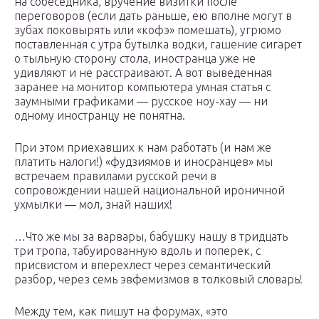
на собеседника, вручение визитки после
переговоров (если дать раньше, ею вполне могут в
зубах поковырять или «кофэ» помешать), угрюмо
поставленная с утра бутылка водки, гашение сигарет
о тыльную сторону стола, иностранца уже не
удивляют и не расстраивают. А вот выведенная
заранее на монитор компьютера умная статья с
заумными графиками — русское ноу-хау — ни
одному иностранцу не понятна.
При этом приехавших к нам работать (и нам же
платить налоги!) «фудзиямов и иносранцев» мы
встречаем правилами русской речи в
сопровождении нашей национальной ироничной
ухмылки — мол, знай наших!
…Что же мы за варвары, бабушку нашу в тридцать
три тропа, табуированную вдоль и поперек, с
присвистом и вперехлест через семантический
разбор, через семь эвфемизмов в толковый словарь!
Между тем, как пишут на форумах, «это