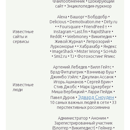
Файлообменник • Шокирующий
сайт • Энциклопедия-луркмор
Alexa • Башорг • Бобрдобр •
Delicious • Demotivation.me • Dirty.ru
• • Foursquare • FriendFeed † • •
Известные
Instagram • Last.fm • RapidShare •
сайты и
Reddit • • Webmoney • Википедия • •
сервисы
Живой Журнал • Лепрозорий •
Луркоморье • • Хабрахабр • Яндекс
• ImageShack • Mister Wong • Sci-Hub
• Smi2.ru • TJ • Фотохостинг Япикс
Артемий Лебедев • Билл Гейтс •
Брэд Фитцпатрик • Вэннивар Буш •
Джимбо Уэйлс • Джулиан Ассанж •
Игорь Ашманов • Сергей Брин •
Известные
Стив Джобс • Марк Цукерберг •
люди
Миша Вербицкий • Ларри Пейдж •
Эдвард Сноуден
Павел Дуров •
•
10 самых важных людей в сети • 33
перспективных россиянина
Администратор • Аноним •
Зарегистрированный участник
(Блоггер • Википедист) • Геймер •