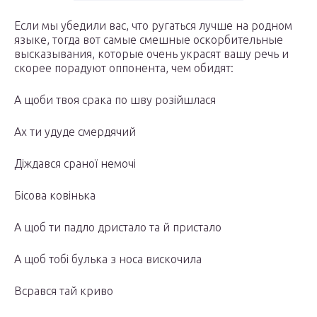
Если мы убедили вас, что ругаться лучше на родном
языке, тогда вот самые смешные оскорбительные
высказывания, которые очень украсят вашу речь и
скорее порадуют оппонента, чем обидят:
А щоби твоя срака по шву розійшлася
Ах ти удуде смердячий
Діждався сраної немочі
Бісова ковінька
А щоб ти падло дристало та й пристало
А щоб тобі булька з носа вискочила
Всрався тай криво