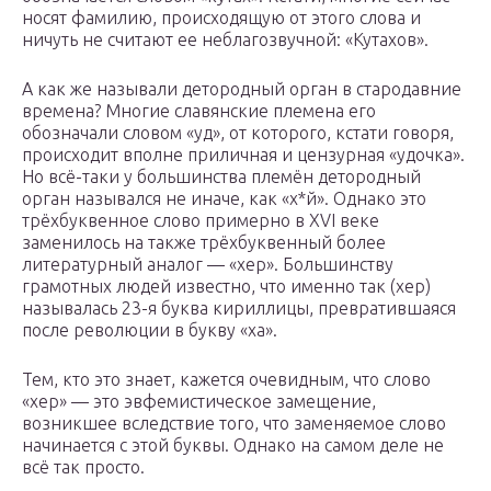
носят фамилию, происходящую от этого слова и
ничуть не считают ее неблагозвучной: «Кутахов».
А как же называли детородный орган в стародавние
времена? Многие славянские племена его
обозначали словом «уд», от которого, кстати говоря,
происходит вполне приличная и цензурная «удочка».
Но всё-таки у большинства племён детородный
орган назывался не иначе, как «х*й». Однако это
трёхбуквенное слово примерно в XVI веке
заменилось на также трёхбуквенный более
литературный аналог — «хер». Большинству
грамотных людей известно, что именно так (хер)
называлась 23-я буква кириллицы, превратившаяся
после революции в букву «ха».
Тем, кто это знает, кажется очевидным, что слово
«хер» — это эвфемистическое замещение,
возникшее вследствие того, что заменяемое слово
начинается с этой буквы. Однако на самом деле не
всё так просто.