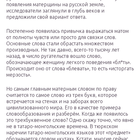
появления матерщины на русской земле,
исследователи заглянули в глубь веков и
предложили свой вариант ответа.
Постепенно появилась привычка выражаться матом
от полноты чувств или просто для связки слов.
Основные слова стали обрастать множеством
производных. Не так давно, всего-то тысячу лет
назад, в число ругательств вошло слово,
обозначающее женщину легкого поведения «бл*ть».
Происходит оно от слова «блевать», то есть «исторгать
мерзость».
Но самым главным матерным словом по праву
считается то самое слово из трех букв, которое
встречается на стенах и на заборах всего
цивилизованного мира. Его в качестве примера
словообразования и разберём. Когда же появилось
это трехбуквенное слово? Одно скажу точно, что явно
не в татаро-монгольские времена. В тюркском
наречии татаро-монгольских языков этот «предмет»
обозначается словом «кутах». Кстати, многие сейчас