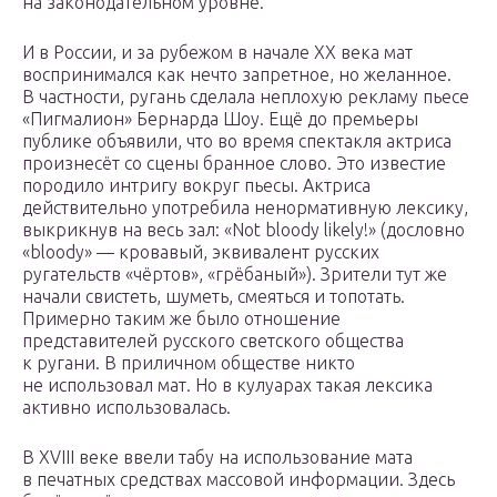
на законодательном уровне.
И в России, и за рубежом в начале XX века мат
воспринимался как нечто запретное, но желанное.
В частности, ругань сделала неплохую рекламу пьесе
«Пигмалион» Бернарда Шоу. Ещё до премьеры
публике объявили, что во время спектакля актриса
произнесёт со сцены бранное слово. Это известие
породило интригу вокруг пьесы. Актриса
действительно употребила ненормативную лексику,
выкрикнув на весь зал: «Not bloody likely!» (дословно
«bloody» — кровавый, эквивалент русских
ругательств «чёртов», «грёбаный»). Зрители тут же
начали свистеть, шуметь, смеяться и топотать.
Примерно таким же было отношение
представителей русского светского общества
к ругани. В приличном обществе никто
не использовал мат. Но в кулуарах такая лексика
активно использовалась.
В XVIII веке ввели табу на использование мата
в печатных средствах массовой информации. Здесь