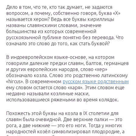
Дело в том, что те, кто так думает, не задаются
вопросом, а почему, собственно говоря, буква «Х»
называется хером? Ведь все буквы кириллицы
названы славянскими словами, значение
большинства из которых современной
русскоязычной публике понятно без перевода. Что
означало это слово до того, как стать буквой?
В индоевропейском языке-основе, на котором
говорили далекие предки славян, балтов, германцев
и других европейских народов, слово «хер»
обозначало козла. Слово это родственно латинскому
«hircus». В современном
русском языке родственным
ему словом остается слово «харя». Этим словом еще
недавно называли козлиные маски,
использовавшиеся ряжеными во время колядок.
Похожесть этой буквы на козла в IX столетии для
славян была очевидной. Две верхние палки — это
рога, а две нижние — это его ноги. Тогда у многих
народностей козёл символизировал плодородие, а