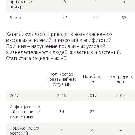
природные
5
5
5
пожары
Всего
42
44
33
Катаклизмы часто приводят к возникновению
массовых эпидемий, эпизоотий и эпифитотий.
Причина – нарушение привычных условий
жизнедеятельности людей, животных и растений.
Статистика социальных ЧС:
Количество
Погибло,
Пострадало,
чрезвычайных
чел.
чел.
ситуаций
2017
2018
2017
2018
Инфекционные
заболевания с/
34
27
–
х животных
Поражение с/х
4
4
–
растений