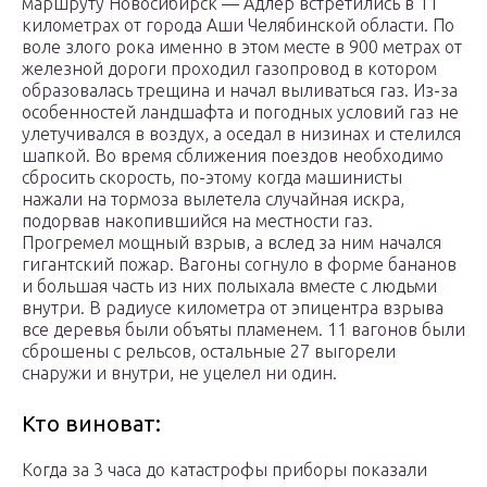
маршруту Новосибирск — Адлер встретились в 11
километрах от города Аши Челябинской области. По
воле злого рока именно в этом месте в 900 метрах от
железной дороги проходил газопровод в котором
образовалась трещина и начал выливаться газ. Из-за
особенностей ландшафта и погодных условий газ не
улетучивался в воздух, а оседал в низинах и стелился
шапкой. Во время сближения поездов необходимо
сбросить скорость, по-этому когда машинисты
нажали на тормоза вылетела случайная искра,
подорвав накопившийся на местности газ.
Прогремел мощный взрыв, а вслед за ним начался
гигантский пожар. Вагоны согнуло в форме бананов
и большая часть из них полыхала вместе с людьми
внутри. В радиусе километра от эпицентра взрыва
все деревья были объяты пламенем. 11 вагонов были
сброшены с рельсов, остальные 27 выгорели
снаружи и внутри, не уцелел ни один.
Кто виноват:
Когда за 3 часа до катастрофы приборы показали