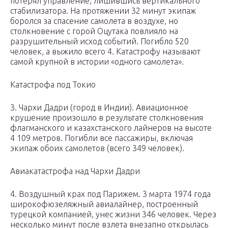
потерял управление, лишившись вертикального
стабилизатора. На протяжении 32 минут экипаж
боролся за спасение самолета в воздухе, но
столкновение с горой Оцутака повлияло на
разрушительный исход событий. Погибло 520
человек, а выжило всего 4. Катастрофу называют
самой крупной в истории «одного самолета».
Катастрофа под Токио
3. Чархи Дадри (город в Индии). Авиационное
крушение произошло в результате столкновения
флагманского и казахстанского лайнеров на высоте
4 109 метров. Погибли все пассажиры, включая
экипаж обоих самолетов (всего 349 человек).
Авиакатастрофа над Чархи Дадри
4. Воздушный крах под Парижем. 3 марта 1974 года
широкофюзеляжный авиалайнер, построенный
турецкой компанией, унес жизни 346 человек. Через
несколько минут после взлета внезапно открылась