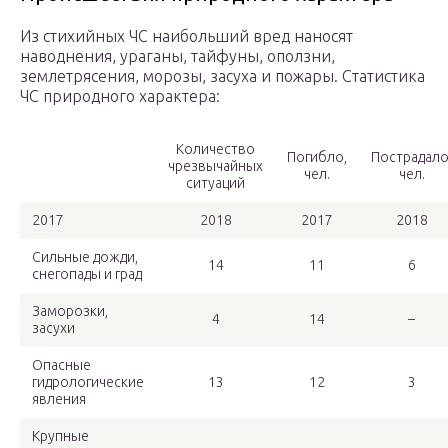
Из стихийных ЧС наибольший вред наносят
наводнения, ураганы, тайфуны, оползни,
землетрясения, морозы, засуха и пожары. Статистика
ЧС природного характера:
Количество
Погибло,
Пострадало
чрезвычайных
чел.
чел.
ситуаций
2017
2018
2017
2018
Сильные дожди,
14
11
6
снегопады и град
Заморозки,
4
14
–
засухи
Опасные
гидрологические
13
12
3
явления
Крупные