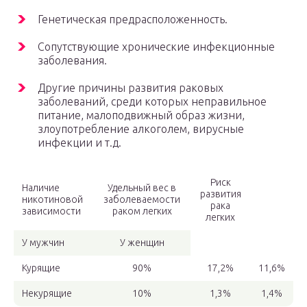
Генетическая предрасположенность.
Сопутствующие хронические инфекционные
заболевания.
Другие причины развития раковых
заболеваний, среди которых неправильное
питание, малоподвижный образ жизни,
злоупотребление алкоголем, вирусные
инфекции и т.д.
Риск
Наличие
Удельный вес в
развития
никотиновой
заболеваемости
рака
зависимости
раком легких
легких
У мужчин
У женщин
Курящие
90%
17,2%
11,6%
Некурящие
10%
1,3%
1,4%