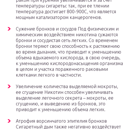
раком при курении увеличивается и за счет
температуры сигареты: так, при ее тлении
температура достигает 800-900С, что является
мощным катализатором канцерогенов.
Сужение бронхов и сосудов Под физическим и
химическим воздействием никотина сужаются
бронхи и сосудистая сеть легких. Со временем
бронхи теряют свою способность к растяжению
во время дыхания, что приводит к уменьшению
объема вдыхаемого кислорода, в свою очередь,
к уменьшению кислородонасыщения организма
в целом и участка пораженного раковыми
клетками легкого в частности.
Увеличение количества выделяемой мокроты,
ее сгущение Никотин способен увеличивать
выделение легочного секрета – мокроты, ее
сгущению, и выведению из бронхов, это
приводит к уменьшению объема легких.
Атрофия ворсинчатого эпителия бронхов
Сигаретный дым также негативно воздействует