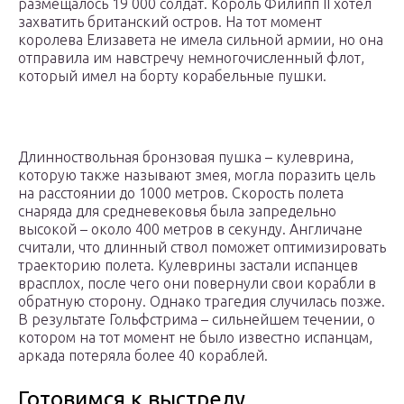
размещалось 19 000 солдат. Король Филипп II хотел
захватить британский остров. На тот момент
королева Елизавета не имела сильной армии, но она
отправила им навстречу немногочисленный флот,
который имел на борту корабельные пушки.
Длинноствольная бронзовая пушка – кулеврина,
которую также называют змея, могла поразить цель
на расстоянии до 1000 метров. Скорость полета
снаряда для средневековья была запредельно
высокой – около 400 метров в секунду. Англичане
считали, что длинный ствол поможет оптимизировать
траекторию полета. Кулеврины застали испанцев
врасплох, после чего они повернули свои корабли в
обратную сторону. Однако трагедия случилась позже.
В результате Гольфстрима – сильнейшем течении, о
котором на тот момент не было известно испанцам,
аркада потеряла более 40 кораблей.
Готовимся к выстрелу