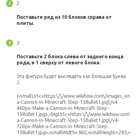
2
Поставьте ряд из 10 блоков справа от
плиты.
3
Поставьте 2 блока слева от заднего конца
ряда, и 1 сверху от левого блока.
Эта фигура будет выглядеть как большая буква
J.
{«smallUrl»:»https:\/\/www.wikihow.com\/images_en\
a-Cannon-in-Minecraft-Step-13Bullet1.jpg\/v4-
460px-Make-a-Cannon-in-Minecraft-Step-
13Bullet1.jpg»,»bigUrl»:»https:\/\/www.wikihow.com\
a-Cannon-in-Minecraft-Step-13Bullet1.jpg\/v4-
728px-Make-a-Cannon-in-Minecraft-Step-
13Bullet1.jpg»,»smallWidth»:460,»smallHeight»:283,»big