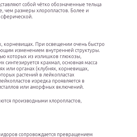
ставляют собой чётко обозначенные тельца
, чем размеры хлоропластов. Более и
 сферической.
ях, корневищах. При освещении очень быстро
вующим изменением внутренней структуры.
ью которых из излишков глюкозы,
их синтезируется крахмал, основная масса
ях или органах (клубнях, корневищах,
оторых растений в лейкопластах
ейкопластов изредка проявляется в
исталлов или аморфных включений.
яются производными хлоропластов,
мидоров сопровождается превращением