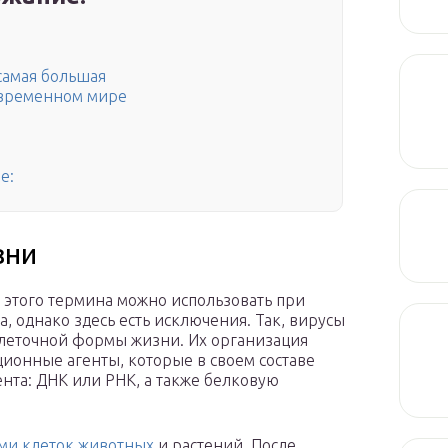
самая большая
овременном мире
е:
зни
 этого термина можно использовать при
, однако здесь есть исключения. Так, вирусы
леточной формы жизни. Их организация
кционные агенты, которые в своем составе
нта: ДНК или РНК, а также белковую
ми клеток животных
и растений. После