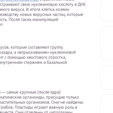
встраивают свою нуклеиновую кислоту в ДНК
амого вируса. В итоге клетка-хозяин
изводству новых вирусных частиц, которые
сть. После таких манипуляций
т.
усов, которые составляют группу
каэдра, а «впрыскивание» нуклеиновой
т с помощью хвостового отростка,
 внутренним стержнем и базальной
 — самые крупные (после ядра)
матические органоиды, присущие только
растительных организмов. Они не найдены
 грибов. Пластиды играют важную роль в
еществ. Они отделены от цитоплазмы