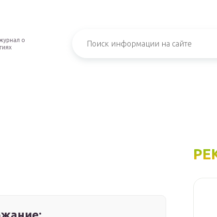
журнал о
гиях
РЕ
жание: