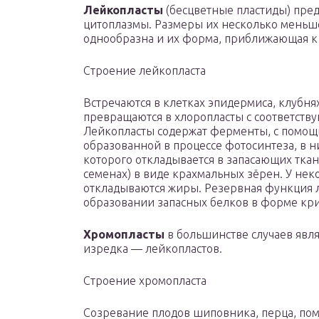
Лейкопласты
(бесцветные пластиды) пред
цитоплазмы. Размеры их несколько меньше
однообразна и их форма, приближающая к
Строение лейкопласта
Встречаются в клетках эпидермиса, клубн
превращаются в хлоропласты с соответст
Лейкопласты содержат ферменты, с помощ
образованной в процессе фотосинтеза, в н
которого откладывается в запасающих ткан
семенах) в виде крахмальных зёрен. У нек
откладываются жиры. Резервная функция л
образовании запасных белков в форме кр
Хромопласты
в большинстве случаев явл
изредка — лейкопластов.
Строение хромопласта
Созревание плодов шиповника, перца, по