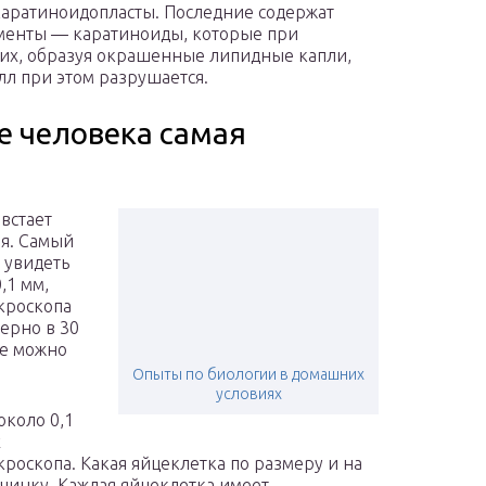
 каратиноидопласты. Последние содержат
менты — каратиноиды, которые при
них, образуя окрашенные липидные капли,
л при этом разрушается.
е человека самая
встает
ая. Самый
 увидеть
,1 мм,
кроскопа
мерно в 30
ее можно
Опыты по биологии в домашних
условиях
около 0,1
х
роскопа. Какая яйцеклетка по размеру и на
счинку. Каждая яйцеклетка имеет