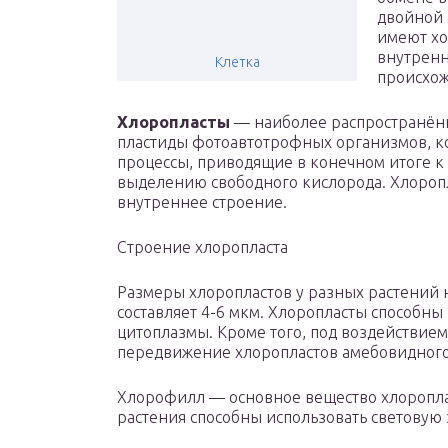
двойной 
имеют хо
внутренн
Клетка
происхо
Хлоропласты
— наиболее распространён
пластиды фотоавтотрофных организмов, к
процессы, приводящие в конечном итоге к
выделению свободного кислорода. Хлороп
внутреннее строение.
Строение хлоропласта
Размеры хлоропластов у разных растений 
составляет 4-6 мкм. Хлоропласты способн
цитоплазмы. Кроме того, под воздействие
передвижение хлоропластов амебовидного 
Хлорофилл — основное вещество хлоропла
растения способны использовать световую