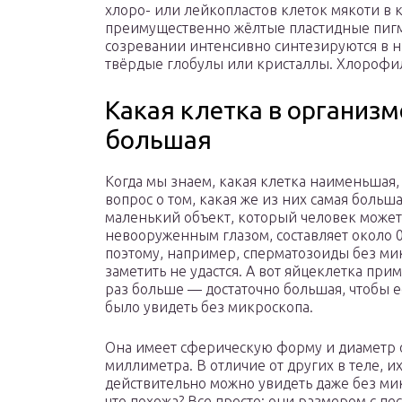
хлоро- или лейкопластов клеток мякоти в
преимущественно жёлтые пластидные пиг
созревании интенсивно синтезируются в 
твёрдые глобулы или кристаллы. Хлорофил
Какая клетка в организм
большая
Когда мы знаем, какая клетка наименьшая, 
вопрос о том, какая же из них самая больш
маленький объект, который человек может
невооруженным глазом, составляет около 0
поэтому, например, сперматозоиды без ми
заметить не удастся. А вот яйцеклетка при
раз больше — достаточно большая, чтобы 
было увидеть без микроскопа.
Она имеет сферическую форму и диаметр 
миллиметра. В отличие от других в теле, и
действительно можно увидеть даже без мик
что похожа? Все просто: они размером с пе