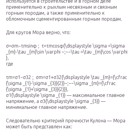
используется в строительстве и в горном деле
применительно к рыхлым несвязным и связным
горным породам, а также применительно к
обломочным сцементированным горным породам.
Для кругов Мора верно, что:
σ=σm−τmsin⁡φ ; τ=τmcos⁡φ{\displaystyle \sigma =\sigma
_{m}-\tau _{m}\sin \varphi ~;~~\tau =\tau _{m}\cos \varphi
},
где
τm=σ1−σ32 ; σm=σ1+σ32{\displaystyle \tau _{m}={\cfrac
{\sigma _{1}-\sigma _{3}}{2}}~;~~\sigma _{m}={\cfrac
{\sigma _{1}+\sigma _{3}}{2}}},
σ1{\displaystyle \sigma _{1}} — максимальное главное
напряжение, а σ3{\displaystyle \sigma _{3}} —
минимальное главное напряжение.
Следовательно критерий прочности Кулона — Мора
может быть представлен как: