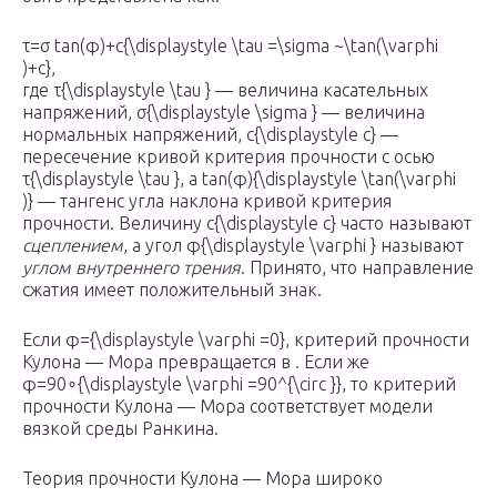
τ=σ tan⁡(φ)+c{\displaystyle \tau =\sigma ~\tan(\varphi
)+c},
где τ{\displaystyle \tau } — величина касательных
напряжений, σ{\displaystyle \sigma } — величина
нормальных напряжений, c{\displaystyle c} —
пересечение кривой критерия прочности с осью
τ{\displaystyle \tau }, а tan⁡(φ){\displaystyle \tan(\varphi
)} — тангенс угла наклона кривой критерия
прочности. Величину c{\displaystyle c} часто называют
сцеплением
, а угол φ{\displaystyle \varphi } называют
углом внутреннего трения
. Принято, что направление
сжатия имеет положительный знак.
Если φ={\displaystyle \varphi =0}, критерий прочности
Кулона — Мора превращается в . Если же
φ=90∘{\displaystyle \varphi =90^{\circ }}, то критерий
прочности Кулона — Мора соответствует модели
вязкой среды Ранкина.
Теория прочности Кулона — Мора широко