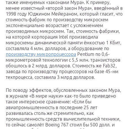
также именуемых «законами Мура». К примеру,
менее известный «второй закон Мура», введённый в
1998 году Юджином Мейераном, который гласит, что
стоимость фабрик по производству микросхем
экспоненциально возрастает с усложнением
производимых микросхем. Так, стоимость фабрики,
на которой корпорация Intel производила
микросхемы динамической памяти ёмкостью 1 Кбит,
составляла 4 млн. долларов, а оборудование по
производству микропроцессора
Pentium по 0,6-
микрометровой технологии c 5,5 млн. транзисторов
обошлось в 2 млрд. долларов. Стоимость же Fab32,
завода по производству процессоров на базе 45-нм
техпроцесса, составила 3 млрд долларов.
По поводу эффектов, обусловленных законом Мура,
в журнале «В мире науки» как-то было приведено
такое интересное сравнение: «Если бы
авиапромышленность в последние 25 лет
развивалась столь же стремительно, как
промышленность средств вычислительной техники,
то сейчас самолёт Boeing 767 стоил бы 500 долл. и