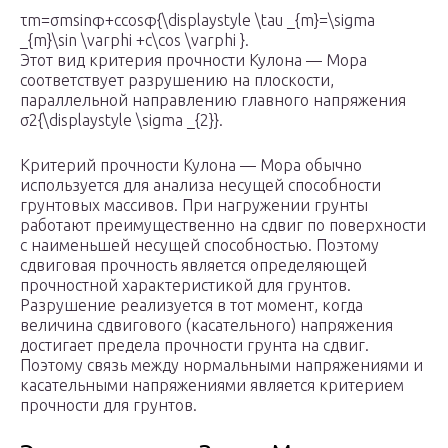
τm=σmsin⁡φ+ccos⁡φ{\displaystyle \tau _{m}=\sigma
_{m}\sin \varphi +c\cos \varphi }.
Этот вид критерия прочности Кулона — Мора
соответствует разрушению на плоскости,
параллельной направлению главного напряжения
σ2{\displaystyle \sigma _{2}}.
Критерий прочности Кулона — Мора обычно
используется для анализа несущей способности
грунтовых массивов. При нагружении грунты
работают преимущественно на сдвиг по поверхности
с наименьшей несущей способностью. Поэтому
сдвиговая прочность является определяющей
прочностной характеристикой для грунтов.
Разрушение реализуется в тот момент, когда
величина сдвигового (касательного) напряжения
достигает предела прочности грунта на сдвиг.
Поэтому связь между нормальными напряжениями и
касательными напряжениями является критерием
прочности для грунтов.