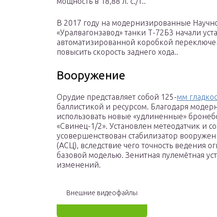
мощность в 18,88 л. с./т..
В 2017 году на модернизированные Научн
«Уралвагонзавод» танки Т-72Б3 начали уст
автоматизированной коробкой переключе
повысить скорость заднего хода..
Вооружение
Орудие представляет собой 125-
мм гладко
баллистикой и ресурсом. Благодаря модер
использовать новые «удлиненные» броне
«Свинец-1/2». Установлен метеодатчик и 
усовершенствован стабилизатор вооружен
(АСЦ), вследствие чего точность ведения о
базовой моделью. Зенитная пулемётная уст
изменений.
Внешние видеофайлы