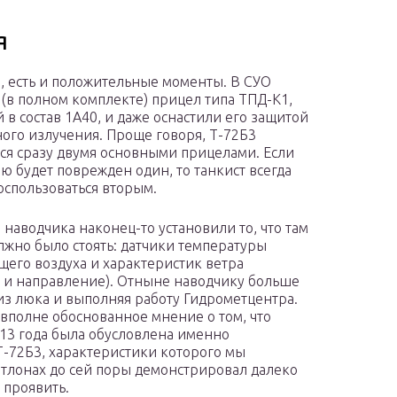
я
ю, есть и положительные моменты. В СУО
 (в полном комплекте) прицел типа ТПД-К1,
 в состав 1А40, и даже оснастили его защитой
ного излучения. Проще говоря, Т-72Б3
ся сразу двумя основными прицелами. Если
ою будет поврежден один, то танкист всегда
оспользоваться вторым.
 наводчика наконец-то установили то, что там
лжно было стоять: датчики температуры
его воздуха и характеристик ветра
ь и направление). Отныне наводчику больше
из люка и выполняя работу Гидрометцентра.
вполне обоснованное мнение о том, что
013 года была обусловлена именно
 Т-72Б3, характеристики которого мы
иатлонах до сей поры демонстрировал далеко
 проявить.