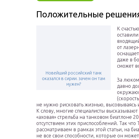
Положительные решени
К счасть
оставили
входящий
от лазер
оснащает
даже в б
сможет в
Новейший российский танк
оказался в сирии. зачем он там
За люком
нужен?
давно до
окружающ
(скорост
не нужно рисковать жизнью, высовываясь 
К слову, многие специалисты высказывают 
«аховая» стрельба на танковом биатлоне 2
отсутствием этих приспособлений. Так что
рассматриваем в рамках этой статьи, на б
не все свои способности, которые он может