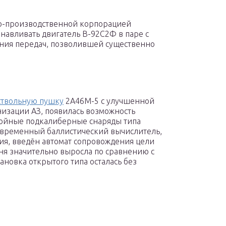
о-производственной корпорацией
анавливать двигатель В-92С2Ф в паре с
ния передач, позволившей существенно
ствольную пушку
2А46М-5 с улучшенной
низации АЗ, появилась возможность
бойные подкалиберные снаряды типа
современный баллистический вычислитель,
ия, введён автомат сопровождения цели
гня значительно выросла по сравнению с
ановка открытого типа осталась без