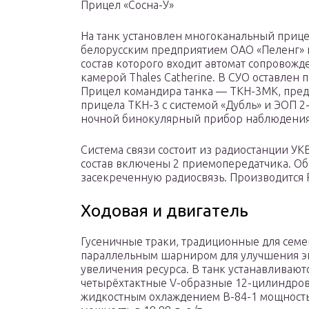
Прицел «Сосна-У»
На танк установлен многоканальный прице
белорусским предприятием ОАО «Пеленг» 
состав которого входит автомат сопровожд
камерой Thales Catherine. В СУО оставлен 
Прицел командира танка — ТКН-3МК, пред
прицела ТКН-3 с системой «Дубль» и ЭОП 2
ночной бинокулярный прибор наблюдения
Система связи состоит из радиостанции УКВ
состав включены 2 приемопередатчика. О
засекреченную радиосвязь. Производится 
Ходовая и двигатель
Гусеничные траки, традиционные для семей
параллельным шарниром для улучшения эк
увеличения ресурса. В танк устанавлива
четырёхтактные V-образные 12-цилиндров
жидкостным охлаждением В-84-1 мощностью