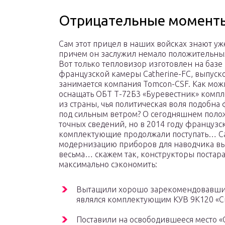
Отрицательные момент
Сам этот прицел в наших войсках знают уж
причем он заслужил немало положительны
Вот только тепловизор изготовлен на базе
французской камеры Catherine-FC, выпуск
занимается компания Tomcon-CSF. Как мож
оснащать ОБТ Т-72Б3 «Буревестник» ком
из страны, чья политическая воля подобна
под сильным ветром? О сегодняшнем поло
точных сведений, но в 2014 году французс
комплектующие продолжали поступать… С
модернизацию приборов для наводчика в
весьма… скажем так, конструкторы постар
максимально сэкономить:
Вытащили хорошо зарекомендовавший
являлся комплектующим КУВ 9К120 «С
Поставили на освободившееся место «