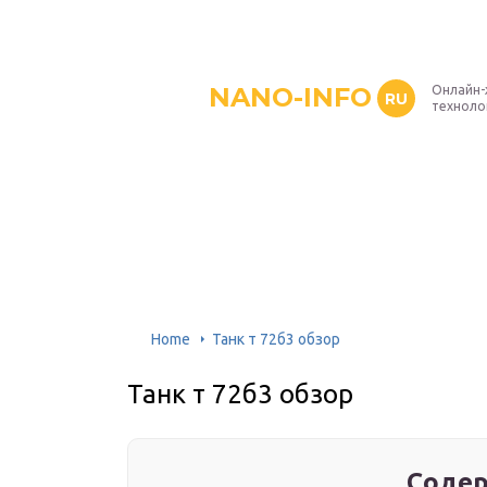
NANO-INFO
Онлайн-
RU
техноло
Home
Танк т 72б3 обзор
Танк т 72б3 обзор
Содер