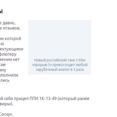
ы
е давно,
х отзывов.
ом которой
но
плектующими
 флюгеру
жении нет
Новый российский танк т-90м
кие
«прорыв-3» превосходит любой
аму
зарубежный аналог в 3 раза
ыполнили
ались
 себя прицел ППН 1К-13-49 (который ранее
вирь»).
Сосну».