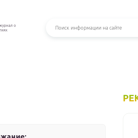
журнал о
гиях
РЕ
жание: