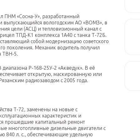
л ПНМ «Сосна-У», разработанный
и выпускающийся вологодским АО «ВОМЗ», в
ения цели (АСЦ) и тепловизионный канал с
прицел ТПД-К1 комплекса 1А40 с танка Т-72Б.
ставляющий собой модернизацию советского
-го поколения. Механик водитель получил
 ТВН-5.
 диапазона Р-168-25У-2 «Акведук». В её
беспечивает открытую, маскированную или
Рязанским радиозаводом с 2005 года.
ства Т-72, заменены на новые с
сплуатационных характеристик и
ются прошедшие капитальный ремонт
ые многотопливные дизельные двигатели с
 840 л. с., обеспечивающие удельную