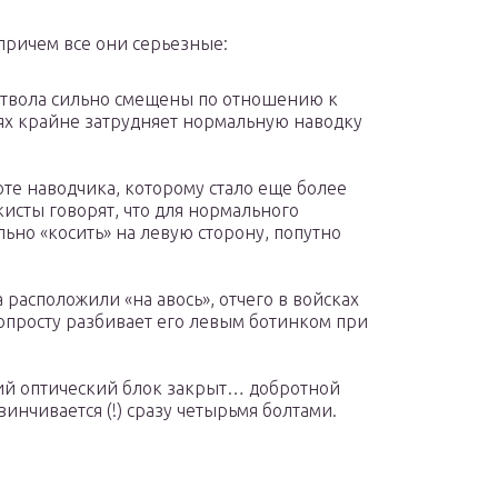
 причем все они серьезные:
ствола сильно смещены по отношению к
иях крайне затрудняет нормальную наводку
оте наводчика, которому стало еще более
исты говорят, что для нормального
ьно «косить» на левую сторону, попутно
расположили «на авось», отчего в войсках
попросту разбивает его левым ботинком при
ний оптический блок закрыт… добротной
нчивается (!) сразу четырьмя болтами.