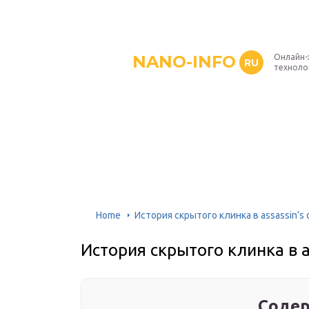
NANO-INFO
Онлайн-
RU
техноло
Home
История скрытого клинка в assassin’s 
История скрытого клинка в as
Содер