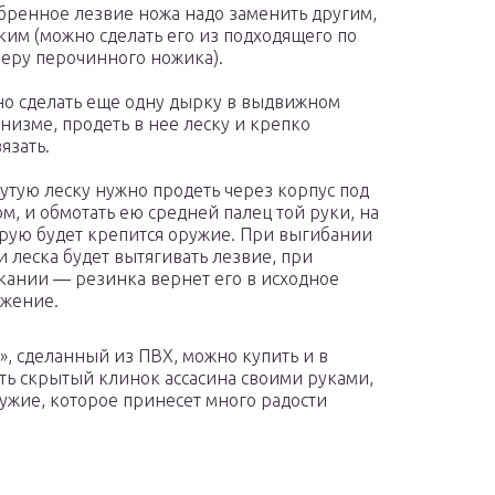
бренное лезвие ножа надо заменить другим,
ким (можно сделать его из подходящего по
еру перочинного ножика).
о сделать еще одну дырку в выдвижном
низме, продеть в нее леску и крепко
язать.
утую леску нужно продеть через корпус под
м, и обмотать ею средней палец той руки, на
рую будет крепится оружие. При выгибании
и леска будет вытягивать лезвие, при
кании — резинка вернет его в исходное
жение.
», сделанный из ПВХ, можно купить и в
ать скрытый клинок ассасина своими руками,
ужие, которое принесет много радости