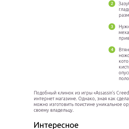
Зазу
глад
разм
Нужн
меха
прив
Втян
ножо
кото
кист
опус
поло
Подобный клинок из игры «Assassin’s Creed
интернет магазине. Однако, зная как сдел
можно изготовить поистине уникальное ор
своему владельцу.
Интересное