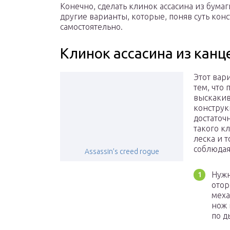
Конечно, сделать клинок ассасина из бумаг
другие варианты, которые, поняв суть кон
самостоятельно.
Клинок ассасина из канц
Этот вар
тем, что
выскакив
конструк
достаточ
такого к
леска и 
соблюдая
Assassin’s creed rogue
Нужн
отор
меха
нож 
по д