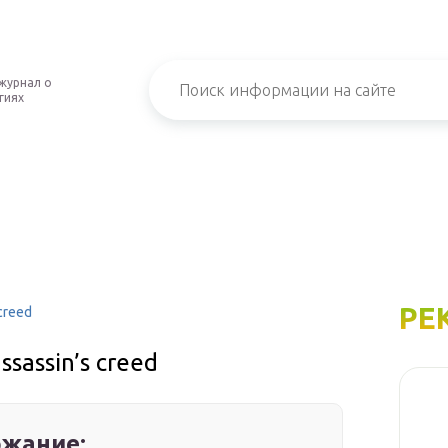
журнал о
гиях
РЕ
creed
sassin’s creed
жание: