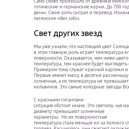
Само слово произошло от древнеаглийского
готические и германские корни. До 700 го
день». Свою роль сыграл и перевод. Изнач
латинское «dies solis».
Свет других звезд
Мы уже узнали, что настоящий цвет Солнца
в этом главную роль играет температура е
поверхности. Оказывается, чем ниже цвето
температура, тем краснее будет выглядеть 
Примером тому служат красный карлики и 
Первые имеют массу в десятки раз меньшу
солнечная, а их температура не превышает
кельвинов. Это самые холодные звезды Вс
С красными гигантами
ситуация обстоит иначе. Это светила, чья ма
диаметр превышают солнечные
параметры. Но их поверхностная
температура стала меньше из-за полного 
топлива. Расширяясь, они сжигают окружаю