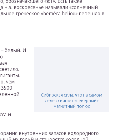
, обозначающего «юг». Есть также
да н.э. воскресенье называли «солнечный
альное греческое «heméra helíou» перешло в
 – белый. И
го
вая
светило.
гиганты.
ю, чем
 3500
еленной.
Сибирская сила. что на самом
деле сдвигает «северный»
магнитный полюс
сса и
сгорания внутренних запасов водородного
щий их гелий и становятся холодней.