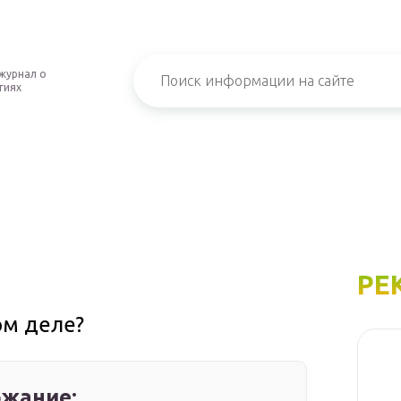
журнал о
гиях
РЕ
ом деле?
жание: