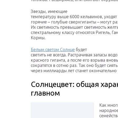
Звезды, имеющие
температуру выше 6000 кельвинов, уходят 
горячие – голубые сверхгиганты – могут ра
Их светимость превышает светимость желты
спектральному классу относятся Ригель, Га
Кормы.
Белым светом Солнце
будет
светить не всегда. Растрачивая запасы вод
красного гиганта, а после его взрыва внов
сократятся в сотню раз. Так оно будет сият
через миллиарды лет станет окончательно
Солнцецвет: общая харак
главном
Как мног
народное
семейств