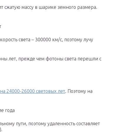
ит сжатую массу в шарике земного размера.
т
корость света – 300000 км/с, поэтому лучу
оны лет, прежде чем фотоны света перешли с
на 24000-26000 световых лет
. Поэтому на
ие года
ьному пути, поэтому удаленность составляет
.