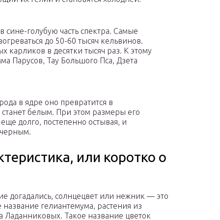
в сине-голубую часть спектра. Самые
зогреваться до 50-60 тысяч кельвинов.
х карликов в десятки тысяч раз. К этому
мма Парусов, Тау Большого Пса, Дзета
орода в ядре оно превратится в
ь станет белым. При этом размеры его
ь еще долго, постепенно остывая, и
 черным.
теристика, или коротко о
ие догадались, солнцецвет или нежник — это
 название гелиантемума, растения из
а Ладанниковых. Такое название цветок