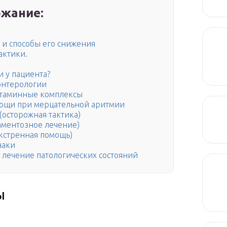
жание:
 и способы его снижения
актики.
и у пациента?
энтерологии
итаминные комплексы
мощи при мерцательной аритмии
осторожная тактика)
ментозное лечение)
кстренная помощь)
наки
 лечение патологических состояний
ы