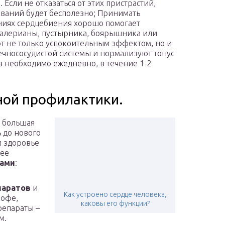
Если не отказаться от этих пристрастий,
ваний будет бесполезно; Принимать
ниях сердцебиения хорошо помогает
алерианы, пустырника, боярышника или
ют не только успокоительным эффектом, но и
ечнососудистой системы и нормализуют тонус
в необходимо ежедневно, в течение 1-2
ной профилактики.
, большая
ь до нового
м здоровье
лее
тами
:
паратов
и
Как устроено сердце человека,
кофе,
каковы его функции?
репараты –
м.