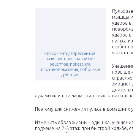
Пульс за
мышцы и 
ударов в
новорожд
ударов в 
пульса и
особенно
частота 
Список антидепрессантов:
названия препаратов без
рецептов, показания,
Учащение
противопоказания, побочные
повышен
действия
справляе
эмоциона
длитель
лучами или приемом спиртных напитков, к
Поэтому для снижения пульса в домашних у
Изменить образ жизни – одышка, учащение
подъеме на 2-3 этаж при быстрой ходьбе, 