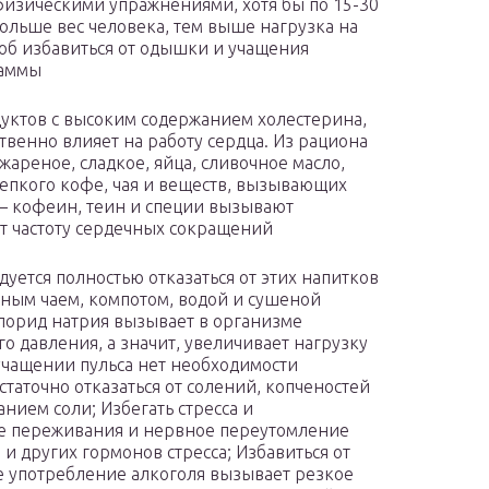
изическими упражнениями, хотя бы по 15-30
больше вес человека, тем выше нагрузка на
об избавиться от одышки и учащения
раммы
уктов с высоким содержанием холестерина,
твенно влияет на работу сердца. Из рациона
ареное, сладкое, яйца, сливочное масло,
репкого кофе, чая и веществ, вызывающих
– кофеин, теин и специи вызывают
т частоту сердечных сокращений
ется полностью отказаться от этих напитков
еным чаем, компотом, водой и сушеной
лорид натрия вызывает в организме
 давления, а значит, увеличивает нагрузку
учащении пульса нет необходимости
таточно отказаться от солений, копченостей
нием соли; Избегать стресса и
е переживания и нервное переутомление
 других гормонов стресса; Избавиться от
е употребление алкоголя вызывает резкое