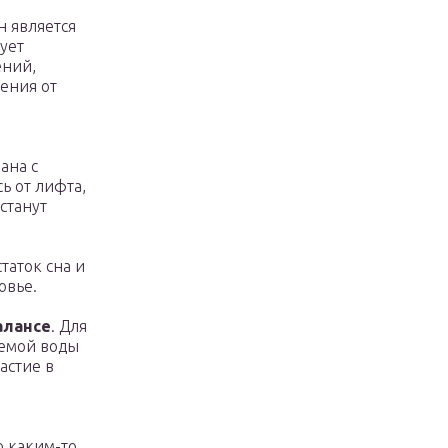
н является
ует
ений,
ения от
ана с
ь от лифта,
станут
статок сна и
овье.
алансе
. Для
яемой воды
астие в
по каким-то