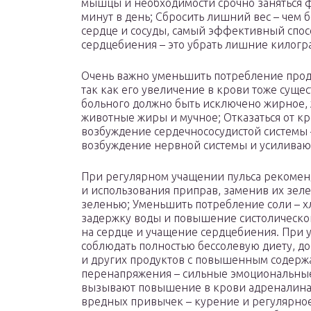
мышцы и необходимости срочно заняться ф
минут в день; Сбросить лишний вес – чем 
сердце и сосуды, самый эффективный спос
сердцебиения – это убрать лишние килог
Очень важно уменьшить потребление прод
так как его увеличение в крови тоже сущес
больного должно быть исключено жирное, ж
животные жиры и мучное; Отказаться от к
возбуждение сердечнососудистой системы 
возбуждение нервной системы и усиливаю
При регулярном учащении пульса рекоменду
и использования приправ, заменив их зел
зеленью; Уменьшить потребление соли – х
задержку воды и повышение систолического
на сердце и учащение сердцебиения. При 
соблюдать полностью бессолевую диету, дос
и других продуктов с повышенным содержа
перенапряжения – сильные эмоциональны
вызывают повышение в крови адреналина и
вредных привычек – курение и регулярно