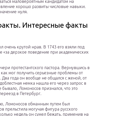
заться маловероятным кандидатом на
дивление хорошо развиты числовые навыки.
начение нуля.
факты. Интересные факты
л очень крутой нрав. В 1743 его взяли под
ме «за дерзкое поведение при академических
очери протестантского пастора. Вернувшись в
к как мог получить серьезные проблемы от
Два года он вообще не общался с женой, от
 доблестная немка нашла его через запрос в
е бывало, Ломоносов признался, что это
переезд в Петербург.
ию, Ломоносов обманным путем был
ов прельстила могучая фигура русского
колько недель он сумел бежать, применив на