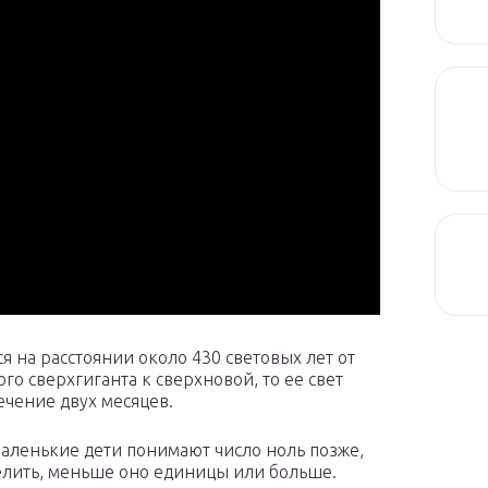
ся на расстоянии около 430 световых лет от
го сверхгиганта к сверхновой, то ее свет
ечение двух месяцев.
Маленькие дети понимают число ноль позже,
делить, меньше оно единицы или больше.