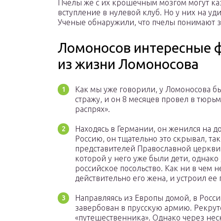
Пчелы же с их крошечным мозгом могут ка
вступление в нулевой клуб. Но у них на у
Ученые обнаружили, что пчелы понимают з
Ломоносов интересные 
из жизни Ломоносова
Как мы уже говорили, у Ломоносова бы
стражу, и он 8 месяцев провел в тюрь
распрях».
Находясь в Германии, он женился на д
Россию, он тщательно это скрывал, та
представителей Православной церкви. 
которой у него уже были дети, однако
российское посольство. Как ни в чем н
действительно его жена, и устроил ее 
Направляясь из Европы домой, в Росс
завербован в прусскую армию. Рекрут
«путешественника». Однако через нес