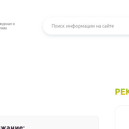
журнал о
гиях
РЕ
жание: