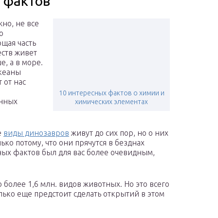
5 фактов
жно, не все
о
щая часть
еств живет
е, а в море.
океаны
 от нас
10 интересных фактов о химии и
енных
химических элементах
е
виды динозавров
живут до сих пор, но о них
ько потому, что они прячутся в безднах
ных фактов был для вас более очевидным,
 более 1,6 млн. видов животных. Но это всего
лько еще предстоит сделать открытий в этом