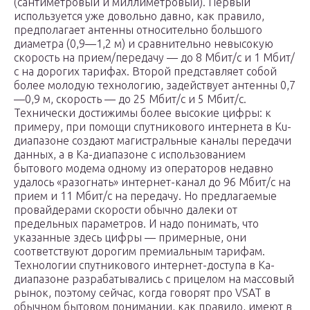
(сантиметровый и миллиметровый). Первый
используется уже довольно давно, как правило,
предполагает антенны относительно большого
диаметра (0,9—1,2 м) и сравнительно невысокую
скорость на прием/передачу — до 8 Мбит/с и 1 Мбит/
с на дорогих тарифах. Второй представляет собой
более молодую технологию, задействует антенны 0,7
—0,9 м, скорость — до 25 Мбит/с и 5 Мбит/с.
Технически достижимы более высокие цифры: к
примеру, при помощи спутникового интернета в Ku-
диапазоне создают магистральные каналы передачи
данных, а в Ка-диапазоне с использованием
бытового модема одному из операторов недавно
удалось «разогнать» интернет-канал до 96 Мбит/с на
прием и 11 Мбит/с на передачу. Но предлагаемые
провайдерами скорости обычно далеки от
предельных параметров. И надо понимать, что
указанные здесь цифры — примерные, они
соответствуют дорогим премиальным тарифам.
Технологии спутникового интернет-доступа в Ка-
диапазоне разрабатывались с прицелом на массовый
рынок, поэтому сейчас, когда говорят про VSAT в
обычном бытовом понимании, как правило, имеют в