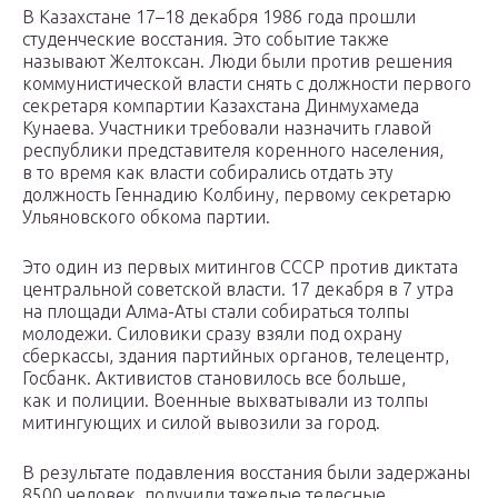
В Казахстане 17–18 декабря 1986 года прошли
студенческие восстания. Это событие также
называют Желтоксан. Люди были против решения
коммунистической власти снять с должности первого
секретаря компартии Казахстана Динмухамеда
Кунаева. Участники требовали назначить главой
республики представителя коренного населения,
в то время как власти собирались отдать эту
должность Геннадию Колбину, первому секретарю
Ульяновского обкома партии.
Это один из первых митингов СССР против диктата
центральной советской власти. 17 декабря в 7 утра
на площади Алма-Аты стали собираться толпы
молодежи. Силовики сразу взяли под охрану
сберкассы, здания партийных органов, телецентр,
Госбанк. Активистов становилось все больше,
как и полиции. Военные выхватывали из толпы
митингующих и силой вывозили за город.
В результате подавления восстания были задержаны
8500 человек, получили тяжелые телесные