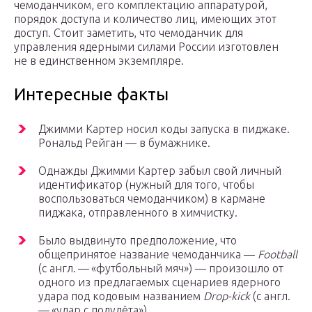
чемоданчиком, его комплектацию аппаратурой,
порядок доступа и количество лиц, имеющих этот
доступ. Стоит заметить, что чемоданчик для
управления ядерными силами России изготовлен
не в единственном экземпляре.
Интересные факты
Джимми Картер носил коды запуска в пиджаке.
Рональд Рейган — в бумажнике.
Однажды Джимми Картер забыл свой личный
идентификатор (нужный для того, чтобы
воспользоваться чемоданчиком) в кармане
пиджака, отправленного в химчистку.
Было выдвинуто предположение, что
общепринятое название чемоданчика —
Football
(с англ. — «футбольный мяч») — произошло от
одного из предлагаемых сценариев ядерного
удара под кодовым названием
Drop-kick
(с англ.
— «удар с полулёта»).