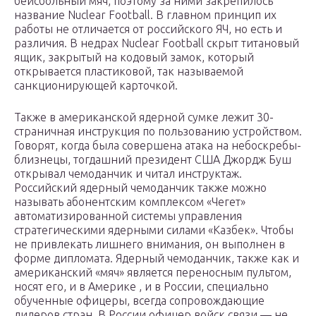
бейсбольный мяч, поэтому за ними закрепилось
название Nuclear Football. В главном принцип их
работы не отличается от российского ЯЧ, но есть и
различия. В недрах Nuclear Football скрыт титановый
ящик, закрытый на кодовый замок, который
открывается пластиковой, так называемой
санкционирующей карточкой.
Также в американской ядерной сумке лежит 30-
страничная инструкция по пользованию устройством.
Говорят, когда была совершена атака на небоскребы-
близнецы, тогдашний президент США Джордж Буш
открывал чемоданчик и читал инструктаж.
Российский ядерный чемоданчик также можно
называть абонентским комплексом «Чегет»
автоматизированной системы управления
стратегическими ядерными силами «Казбек». Чтобы
не привлекать лишнего внимания, он выполнен в
форме дипломата. Ядерный чемоданчик, также как и
американский «мяч» является переносным пультом,
носят его, и в Америке , и в России, специально
обученные офицеры, всегда сопровождающие
лидеров стран. В России офицер войск связи — не