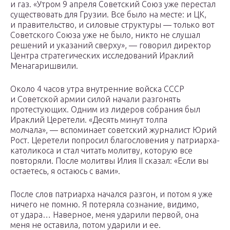
и газ. «Утром 9 апреля Советский Союз уже перестал
существовать для Грузии. Все было на месте: и ЦК,
и правительство, и силовые структуры — только вот
Советского Союза уже не было, никто не слушал
решений и указаний сверху», — говорил директор
Центра стратегических исследований Ираклий
Менагаришвили.
Около 4 часов утра внутренние войска СССР
и Советской армии силой начали разгонять
протестующих. Одним из лидеров собрания был
Ираклий Церетели. «Десять минут толпа
молчала», — вспоминает советский журналист Юрий
Рост. Церетели попросил благословения у патриарха-
католикоса и стал читать молитву, которую все
повторяли. После молитвы Илия II сказал: «Если вы
остаетесь, я остаюсь с вами».
После слов патриарха начался разгон, и потом я уже
ничего не помню. Я потеряла сознание, видимо,
от удара… Наверное, меня ударили первой, она
меня не оставила, потом ударили и ее.