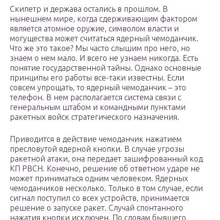
Скипетр и держава остались в прошлом. В
нынешнем мире, когда сдерживающим фактором
является атомное оружие, символом власти и
могущества может считаться ядерный чемоданчик.
Что же это такое? Мы часто слышим про него, но
знаем о нем мало. И всего не узнаем никогда. Есть
понятие государственной тайны. Однако основные
принципы его работы все-таки известны. Если
совсем упрощать, то ядерный чемоданчик – это
телефон. В нем располагается система связи с
генеральным штабом и командными пунктами
ракетных войск стратегического назначения.
Приводится в действие чемоданчик нажатием
пресловутой ядерной кнопки. В случае угрозы
ракетной атаки, она передает зашифрованный код
КП РВСН. Конечно, решение об ответном ударе не
может приниматься одним человеком. Ядерных
чемоданчиков несколько. Только в том случае, если
сигнал поступил со всех устройств, принимается
решение о запуске ракет. Случай спонтанного
нажатия кнопки исключен. По словам бывшего