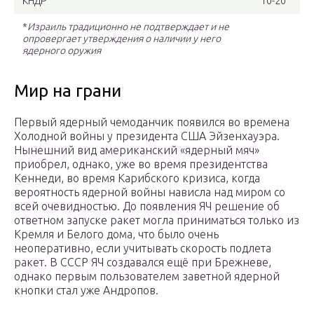
КНДР
10-20
*
Израиль традици
онно
не подтверждает и не
опровергает
утверждения
о наличии у него
ядерного оружия
Мир на грани
Первый ядерный чемоданчик появился во времена
Холодной войны у президента США Эйзенхауэра.
Нынешний вид американский «ядерный мяч»
приобрел, однако, уже во время президентства
Кеннеди, во время Карибского кризиса, когда
вероятность ядерной войны нависла над миром со
всей очевидностью. До появления ЯЧ решение об
ответном запуске ракет могла приниматься только из
Кремля и Белого дома, что было очень
неоперативно, если учитывать скорость подлета
ракет. В СССР ЯЧ создавался ещё при Брежневе,
однако первым пользователем заветной ядерной
кнопки стал уже Андропов.