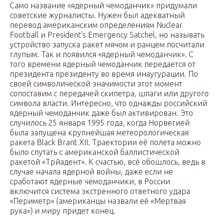
Само название «ядерный чемоданчик» придумали
советские журналисты. Нужен был адекватный
перевод американским определениям Nuclear
Football и President’s Emergency Satchel, но называть
устройство запуска ракет мячом и ранцем посчитали
глупым. Так и появился «ядерный чемоданчик». С
того времени ядерный чемоданчик передается от
президента президенту во время инаугурации. По
своей символической значимости этот момент
сопоставим с передачей скипетра, шпаги или другого
символа власти. Интересно, что однажды российский
ядерный чемоданчик даже был активирован. Это
случилось 25 января 1995 года, когда Норвегией
была запущена крупнейшая метеорологическая
ракета Black Brant XII. Траектории её полета можно
было спутать с американской баллистической
ракетой «Трйадент». К счастью, всё обошлось, ведь в
случае начала ядерной войны, даже если не
сработают ядерные чемоданчики, в России
включится система экстренного ответного удара
«Периметр» (американцы назвали её «Мертвая
рука») и миру придет конец.