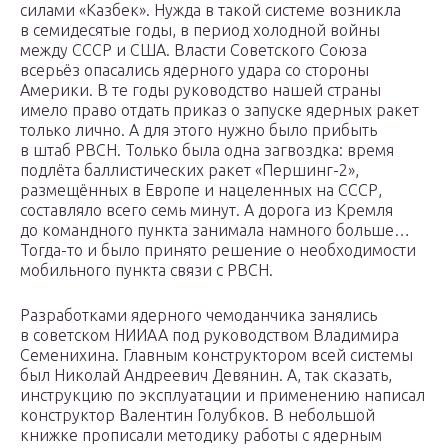
силами «Казбек». Нужда в такой системе возникла
в семидесятые годы, в период холодной войны
между СССР и США. Власти Советского Союза
всерьёз опасались ядерного удара со стороны
Америки. В те годы руководство нашей страны
имело право отдать приказ о запуске ядерных ракет
только лично. А для этого нужно было прибыть
в штаб РВСН. Только была одна загвоздка: время
подлёта баллистических ракет «Першинг-2»,
размещённых в Европе и нацеленных на СССР,
составляло всего семь минут. А дорога из Кремля
до командного пункта занимала намного больше…
Тогда-то и было принято решение о необходимости
мобильного пункта связи с РВСН.
Разработками ядерного чемоданчика занялись
в советском НИИАА под руководством Владимира
Семенихина. Главным конструктором всей системы
был Николай Андреевич Девянин. А, так сказать,
инструкцию по эксплуатации и применению написал
конструктор Валентин Голубков. В небольшой
книжке прописали методику работы с ядерным