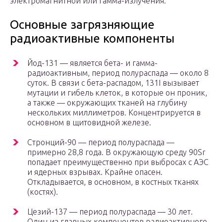
электромагнитной или гамма-излучения.
Основные загрязняющие
радиоактивные компоненты
Йод-131 — является бета- и гамма-
радиоактивным, период полураспада — около 8
суток. В связи с бета-распадом, 131I вызывает
мутации и гибель клеток, в которые он проник,
а также — окружающих тканей на глубину
нескольких миллиметров. Концентрируется в
основном в щитовидной железе.
Стронций-90 — период полураспада —
примерно 28,8 года. В окружающую среду 90Sr
попадает преимущественно при выбросах с АЭС
и ядерных взрывах. Крайне опасен.
Откладывается, в основном, в костных тканях
(костях).
Цезий-137 — период полураспада — 30 лет.
Один из главных компонентов радиоактивного