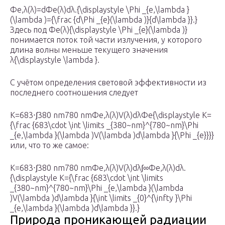
Φe,λ(λ)=dΦe(λ)dλ.{\displaystyle \Phi _{e,\lambda }
(\lambda )={\frac {d\Phi _{e}(\lambda )}{d\lambda }}.}
Здесь под Φe(λ){\displaystyle \Phi _{e}(\lambda )}
понимается поток той части излучения, у которого
длина волны меньше текущего значения
λ{\displaystyle \lambda }.
С учётом определения световой эффективности из
последнего соотношения следует
K=683⋅∫380 nm780 nmΦe,λ(λ)V(λ)dλΦe{\displaystyle K=
{\frac {683\cdot \int \limits _{380~nm}^{780~nm}\Phi
_{e,\lambda }(\lambda )V(\lambda )d\lambda }{\Phi _{e}}}}
или, что то же самое:
K=683⋅∫380 nm780 nmΦe,λ(λ)V(λ)dλ∫∞Φe,λ(λ)dλ.
{\displaystyle K={\frac {683\cdot \int \limits
_{380~nm}^{780~nm}\Phi _{e,\lambda }(\lambda
)V(\lambda )d\lambda }{\int \limits _{0}^{\infty }\Phi
_{e,\lambda }(\lambda )d\lambda }}.}
Природа проникающей радиации