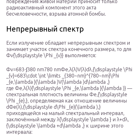
повреждения живой материи приносит только
радиоактивный компонент этого акта
бесчеловечности, взрыва атомной бомбы.
Непрерывный спектр
Если излучение обладает непрерывным спектром и
занимает участок спектра конечного размера, то для
Φv{\displaystyle \Phi _{v}} выполняется:
Φv=683⋅∫380 nm780 nmΦe,λ(λ)V(λ)dλ,{\displaystyle \Phi
_{v}=683\cdot \int \limits _{380~nm}^{780~nm}\Phi
_{e,\lambda }(\lambda )V(\lambda )d\lambda ,}
где Φe,λ(λ){\displaystyle \Phi _{e,\lambda }(\lambda )} —
спектральная плотность величины Φe,{\displaystyle
\Phi _{e},}, определяемая как отношение величины
dΦe(λ),{\displaystyle d\Phi _{e}(\lambda ),}
приходящейся на малый спектральный интервал,
заключённый между λ{\displaystyle \lambda } и λ+dλ,
{\displaystyle \lambda +d\lambda ,} к ширине этого
интервала: