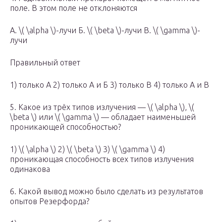
поле. В этом поле не отклоняются
A. ​\( \alpha \)​-лучи Б. \( \beta \)-лучи B. \( \gamma \)-
лучи
Правильный ответ
1) только А 2) только А и Б 3) только В 4) только А и В
5. Какое из трёх типов излучения — ​\( \alpha \)​, ​\(
\beta \)​ или ​\( \gamma \)​ — обладает наименьшей
проникающей способностью?
1) ​\( \alpha \)​ 2) \( \beta \) 3) \( \gamma \) 4)
проникающая способность всех типов излучения
одинакова
6. Какой вывод можно было сделать из результатов
опытов Резерфорда?