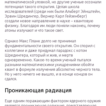
математической уловкой, но другие ученые осознали
потенциал такого открытия. Целая школа
исследователей (среди них были Альберт Эйнштейн,
Эрвин Шредингер, Вернер Карл Гейзенберг)
создали новое направление в науке – квантовую
физику. Благодаря им люди поняли наконец, почему
атомы излучают и что такое свет.
Однако Макс Планк долго не принимал
фундаментальности своего открытия. Он спорил с
коллегами и даже придумал парадокс с котом
Шредингера, который и жив, и мертв
одновременно. Какое-то время ученый пытался
разными математическими ухищрениями обойти
квант в формуле излучения абсолютно черного тела.
Но у него ничего не вышло, и в конце концов он
сдался.
Проникающая радиация
Еще одним поражающим фактором ядерного оружия
является проникающая радиация, представляющая