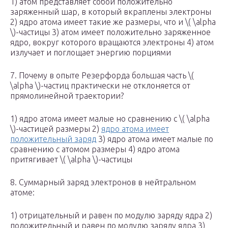
1) атом представляет собой положительно
заряженный шар, в который вкраплены электроны
2) ядро атома имеет такие же размеры, что и ​\( \alpha
\)​-частицы 3) атом имеет положительно заряженное
ядро, вокруг которого вращаются электроны 4) атом
излучает и поглощает энергию порциями
7. Почему в опыте Резерфорда большая часть ​\(
\alpha \)​-частиц практически не отклоняется от
прямолинейной траектории?
1) ядро атома имеет малые но сравнению с \( \alpha
\)-частицей размеры 2)
ядро атома имеет
положительный заряд
3) ядро атома имеет малые по
сравнению с атомом размеры 4) ядро атома
притягивает \( \alpha \)-частицы
8. Суммарный заряд электронов в нейтральном
атоме:
1) отрицательный и равен по модулю заряду ядра 2)
положительный и равен по модулю заряду ядра 3)