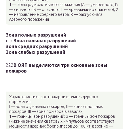
1 — зоны радиоактивного заражения (А — умеренного, Б
— сильного, В — опасного, Г — чрезвычайно опасного); 2
— направление среднего ветра; R — радиус очага
ядерного поражения
Зона полных разрушений
п.р.
Зона сильных разрушений
Зона средних разрушений
Зона слабых разрушений
222
В ОЯП выделяются три основные зоны
пожаров
Характеристика зон пожаров в очаге ядерного
поражения:
I — зона отдельных пожаров; II — зона сплошных
пожаров; III — зона пожаров в завалах;
1 — границы зон разрушений; 2 — границы зон пожаров
(нижние значения световых импульсов соответствуют
мощности ядерных боеприпасов до 100 кт, верхние —