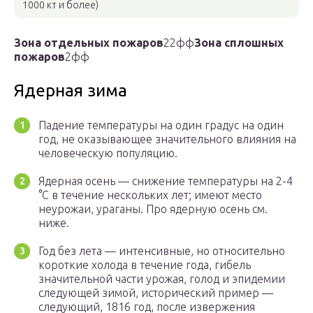
1000 кт и более)
Зона отдельных пожаров
22
ф
ф
Зона сплошных
пожаров
2
ф
ф
Ядерная зима
Падение температуры на один градус на один
год, не оказывающее значительного влияния на
человеческую популяцию.
Ядерная осень — снижение температуры на 2-4
°C в течение нескольких лет; имеют место
неурожаи, ураганы. Про ядерную осень см.
ниже.
Год без лета — интенсивные, но относительно
короткие холода в течение года, гибель
значительной части урожая, голод и эпидемии
следующей зимой, исторический пример —
следующий, 1816 год, после извержения