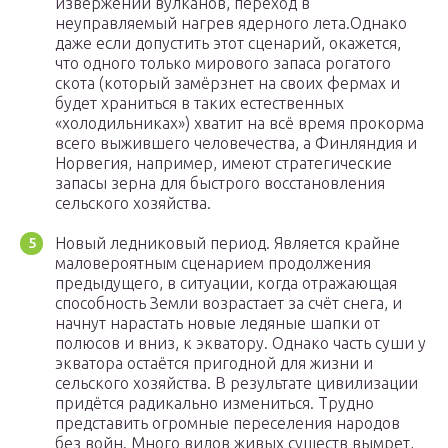
извержений вулканов, переход в
неуправляемый нагрев ядерного лета.Однако
даже если допустить этот сценарий, окажется,
что одного только мирового запаса рогатого
скота (который замёрзнет на своих фермах и
будет храниться в таких естественных
«холодильниках») хватит на всё время прокорма
всего выжившего человечества, а Финляндия и
Норвегия, например, имеют стратегические
запасы зерна для быстрого восстановления
сельского хозяйства.
Новый ледниковый период. Является крайне
маловероятным сценарием продолжения
предыдущего, в ситуации, когда отражающая
способность Земли возрастает за счёт снега, и
начнут нарастать новые ледяные шапки от
полюсов и вниз, к экватору. Однако часть суши у
экватора остаётся пригодной для жизни и
сельского хозяйства. В результате цивилизации
придётся радикально измениться. Трудно
представить огромные переселения народов
без войн. Много видов живых существ вымрет,