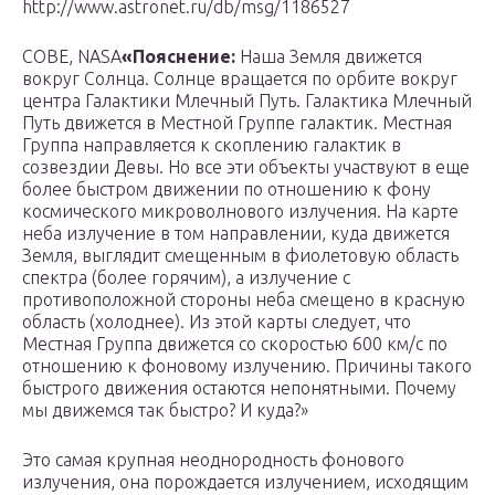
http://www.astronet.ru/db/msg/1186527
COBE, NASA
«Пояснение:
Наша Земля движется
вокруг Солнца. Солнце вращается по орбите вокруг
центра Галактики Млечный Путь. Галактика Млечный
Путь движется в Местной Группе галактик. Местная
Группа направляется к скоплению галактик в
созвездии Девы. Но все эти объекты участвуют в еще
более быстром движении по отношению к фону
космического микроволнового излучения. На карте
неба излучение в том направлении, куда движется
Земля, выглядит смещенным в фиолетовую область
спектра (более горячим), а излучение с
противоположной стороны неба смещено в красную
область (холоднее). Из этой карты следует, что
Местная Группа движется со скоростью 600 км/с по
отношению к фоновому излучению. Причины такого
быстрого движения остаются непонятными. Почему
мы движемся так быстро? И куда?»
Это самая крупная неоднородность фонового
излучения, она порождается излучением, исходящим