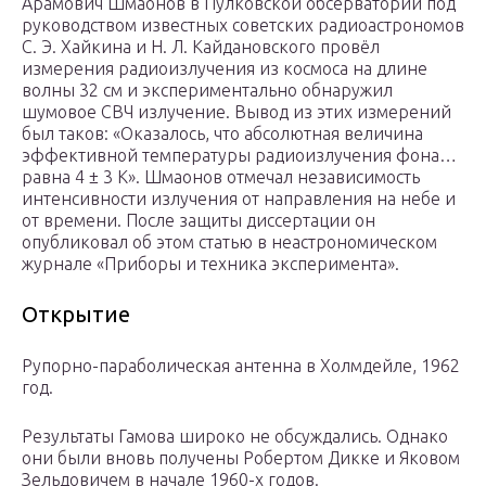
Арамович Шмаонов в Пулковской обсерватории под
руководством известных советских радиоастрономов
С. Э. Хайкина и Н. Л. Кайдановского провёл
измерения радиоизлучения из космоса на длине
волны 32 см и экспериментально обнаружил
шумовое СВЧ излучение. Вывод из этих измерений
был таков: «Оказалось, что абсолютная величина
эффективной температуры радиоизлучения фона…
равна 4 ± 3 К». Шмаонов отмечал независимость
интенсивности излучения от направления на небе и
от времени. После защиты диссертации он
опубликовал об этом статью в неастрономическом
журнале «Приборы и техника эксперимента».
Открытие
Рупорно-параболическая антенна в Холмдейле, 1962
год.
Результаты Гамова широко не обсуждались. Однако
они были вновь получены Робертом Дикке и Яковом
Зельдовичем в начале 1960-х годов.