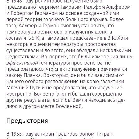
В 1948 году реликтовое излучение было
предсказано Георгием Гамовым, Ральфом Альфером
и Робертом Германом на основе созданной ими
первой теории горячего Большого взрыва. Более
того, Альфер и Герман смогли установить, что
температура реликтового излучения должна
составлять 5 К, а Гамов дал предсказание в 3 К. Хотя
некоторые оценки температуры пространства
существовали и до этого, они обладали несколькими
недостатками. Во-первых, это были измерения лишь
эффективной
температуры пространства, не
предполагалось, что спектр излучения подчиняется
закону Планка. Во-вторых, они были зависимы от
нашего особого расположения на краю галактики
Млечный Путь и не предполагали, что излучение
изотропно. Более того, они бы дали совершенно
другие результаты, если бы Земля находилась где-
либо в другом месте Вселенной.
Предыстория
В 1955 году аспирант-радиоастроном Тигран