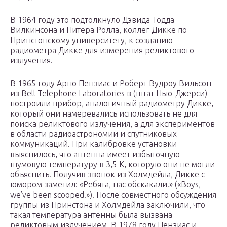
В 1964 году это подтолкнуло Дэвида Тодда
Вилкинсона и Питера Ролла, коллег Дикке по
Принстонскому университету, к созданию
радиометра Дикке для измерения реликтового
излучения.
В 1965 году Арно Пензиас и Роберт Вудроу Вильсон
из Bell Telephone Laboratories в (штат Нью-Джерси)
построили прибор, аналогичный радиометру Дикке,
который они намеревались использовать не для
поиска реликтового излучения, а для экспериментов
в области радиоастрономии и спутниковых
коммуникаций. При калибровке установки
выяснилось, что антенна имеет избыточную
шумовую температуру в 3,5 К, которую они не могли
объяснить. Получив звонок из Холмдейла, Дикке с
юмором заметил: «Ребята, нас обскакали!» («Boys,
we’ve been scooped!»). После совместного обсуждения
группы из Принстона и Холмдейла заключили, что
такая температура антенны была вызвана
реликтовым излучением. В 1978 году Пензиас и