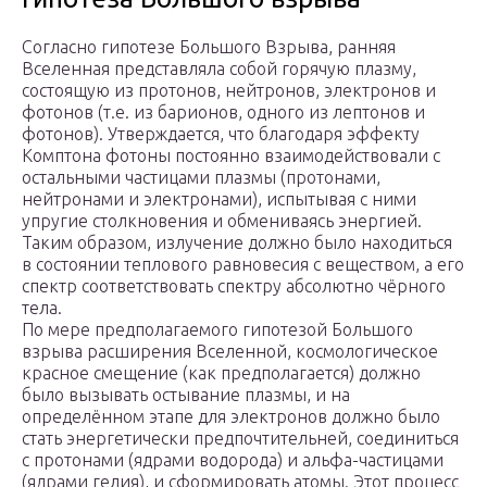
Согласно гипотезе Большого Взрыва, ранняя
Вселенная представляла собой горячую плазму,
состоящую из протонов, нейтронов, электронов и
фотонов (т.е. из барионов, одного из лептонов и
фотонов). Утверждается, что благодаря эффекту
Комптона фотоны постоянно взаимодействовали с
остальными частицами плазмы (протонами,
нейтронами и электронами), испытывая с ними
упругие столкновения и обмениваясь энергией.
Таким образом, излучение должно было находиться
в состоянии теплового равновесия с веществом, а его
спектр соответствовать спектру абсолютно чёрного
тела.
По мере предполагаемого гипотезой Большого
взрыва расширения Вселенной, космологическое
красное смещение (как предполагается) должно
было вызывать остывание плазмы, и на
определённом этапе для электронов должно было
стать энергетически предпочтительней, соединиться
с протонами (ядрами водорода) и альфа-частицами
(ядрами гелия), и сформировать атомы. Этот процесс