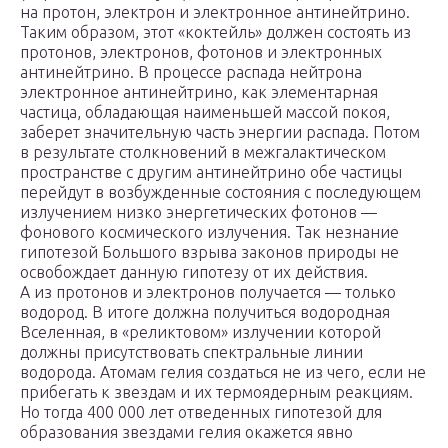
на протон, электрон и электронное антинейтрино.
Таким образом, этот «коктейль» должен состоять из
протонов, электронов, фотонов и электронных
антинейтрино. В процессе распада нейтрона
электронное антинейтрино, как элементарная
частица, обладающая наименьшей массой покоя,
заберет значительную часть энергии распада. Потом
в результате столкновений в межгалактическом
пространстве с другим антинейтрино обе частицы
перейдут в возбужденные состояния с последующем
излучением низко энергетических фотонов —
фонового космического излучения. Так незнание
гипотезой Большого взрыва законов природы не
освобождает данную гипотезу от их действия.
А из протонов и электронов получается — только
водород. В итоге должна получиться водородная
Вселенная, в «реликтовом» излучении которой
должны присутствовать спектральные линии
водорода. Атомам гелия создаться не из чего, если не
прибегать к звездам и их термоядерным реакциям.
Но тогда 400 000 лет отведенных гипотезой для
образования звездами гелия окажется явно