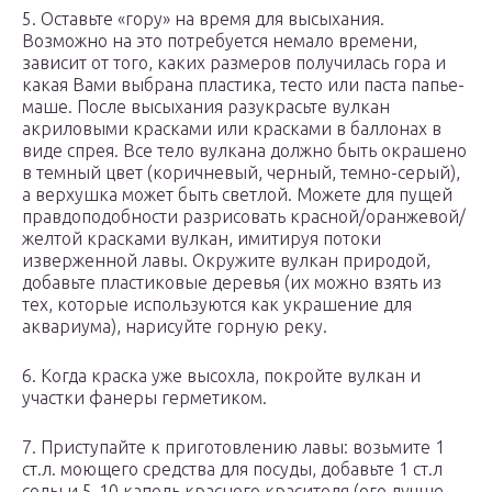
5. Оставьте «гору» на время для высыхания.
Возможно на это потребуется немало времени,
зависит от того, каких размеров получилась гора и
какая Вами выбрана пластика, тесто или паста папье-
маше. После высыхания разукрасьте вулкан
акриловыми красками или красками в баллонах в
виде спрея. Все тело вулкана должно быть окрашено
в темный цвет (коричневый, черный, темно-серый),
а верхушка может быть светлой. Можете для пущей
правдоподобности разрисовать красной/оранжевой/
желтой красками вулкан, имитируя потоки
изверженной лавы. Окружите вулкан природой,
добавьте пластиковые деревья (их можно взять из
тех, которые используются как украшение для
аквариума), нарисуйте горную реку.
6. Когда краска уже высохла, покройте вулкан и
участки фанеры герметиком.
7. Приступайте к приготовлению лавы: возьмите 1
ст.л. моющего средства для посуды, добавьте 1 ст.л
соды и 5-10 капель красного красителя (его лучше