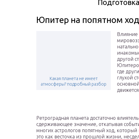
Подготовка
Юпитер на попятном хо
Влияние 
мировозз
натально
инакомыс
другой с
Юпитером
где друг
глухой с
Какая планета не имеет
основной
атмосферы? подробный разбор
движется
Ретроградная планета достаточно влиятель
сдерживающее значение, откатывая событи
многих астрологов попятный ход, который
это как весточка из прошлой жизни, несд