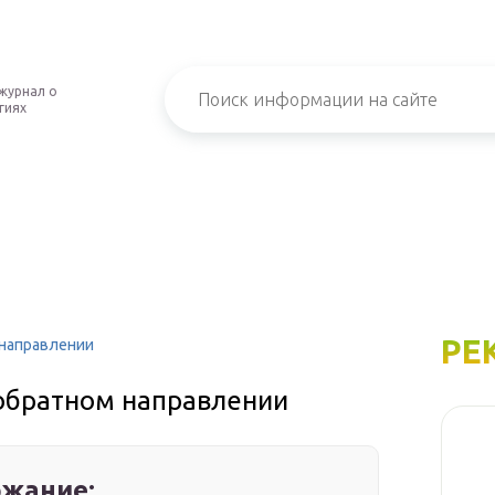
журнал о
гиях
РЕ
 направлении
 обратном направлении
жание: