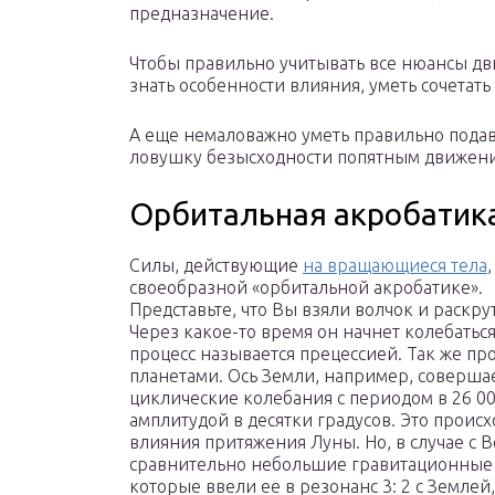
предназначение.
Чтобы правильно учитывать все нюансы дви
знать особенности влияния, уметь сочетать
А еще немаловажно уметь правильно подав
ловушку безысходности попятным движени
Орбитальная акробатик
Силы, действующие
на вращающиеся тела
своеобразной «орбитальной акробатике».
Представьте, что Вы взяли волчок и раскру
Через какое-то время он начнет колебаться
процесс называется прецессией. Так же про
планетами. Ось Земли, например, соверша
циклические колебания с периодом в 26 00
амплитудой в десятки градусов. Это происх
влияния притяжения Луны. Но, в случае с 
сравнительно небольшие гравитационные
которые ввели ее в резонанс 3: 2 с Землей,