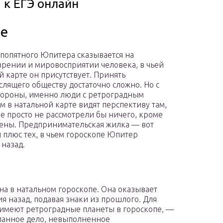
 к ЕГЭ онлайн
де
попятного Юпитера сказывается на
рении и мировосприятии человека, в чьей
й карте он присутствует. Принять
лящего обществу достаточно сложно. Но с
тороны, именно люди с ретроградным
 в натальной карте видят перспективу там,
ие просто не рассмотрели бы ничего, кроме
тены. Предпринимательская жилка — вот
 плюс тех, в чьем гороскопе Юпитер
 назад.
на в натальном гороскопе. Она оказывает
я назад, подавая знаки из прошлого. Для
 имеют ретроградные планеты в гороскопе, —
еланное дело, невыполненное