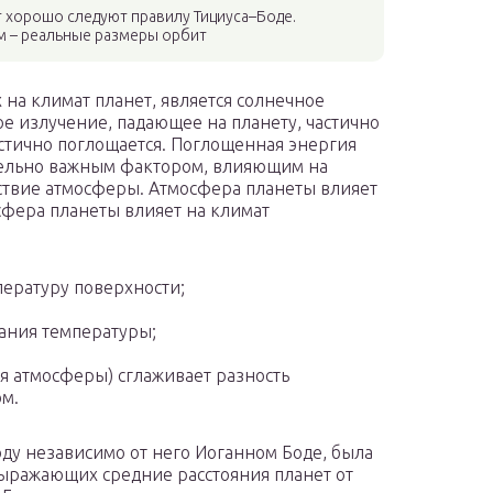
т хорошо следуют правилу Тициуса–Боде.
м – реальные размеры орбит
а климат планет, является солнечное
е излучение, падающее на планету, частично
астично поглощается. Поглощенная энергия
тельно важным фактором, влияющим на
тствие атмосферы. Атмосфера планеты влияет
сфера планеты влияет на климат
ературу поверхности;
ания температуры;
я атмосферы) сглаживает разность
ом.
оду независимо от него Иоганном Боде, была
выражающих средние расстояния планет от