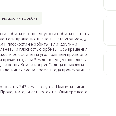
к плоскостям их орбит
ости орбиты и от вытянутости орбиты планеты
клон оси вращения планеты – это угол между
 к плоскости ее орбиты, или, другими
планеты и плоскостью орбиты. Ось вращения
скости ее орбиты на угол, равный примерно
ны времен года на Земле не существовало бы.
е движения Земли вокруг Солнца и наклона
Аналогичная смена времен года происходит на
олжаются 243 земных суток. Планеты-гиганты
 Продолжительность суток на Юпитере всего