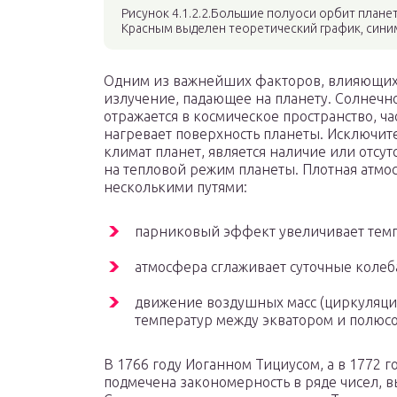
Рисунок 4.1.2.2.Большие полуоси орбит плане
Красным выделен теоретический график, сини
Одним из важнейших факторов, влияющих н
излучение, падающее на планету. Солнечно
отражается в космическое пространство, ч
нагревает поверхность планеты. Исключи
климат планет, является наличие или отсу
на тепловой режим планеты. Плотная атмо
несколькими путями:
парниковый эффект увеличивает темп
атмосфера сглаживает суточные колеб
движение воздушных масс (циркуляци
температур между экватором и полюс
В 1766 году Иоганном Тициусом, а в 1772 г
подмечена закономерность в ряде чисел, 