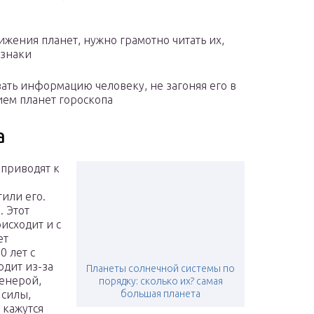
жения планет, нужно грамотно читать их,
 знаки
ать информацию человеку, не загоняя его в
ем планет гороскопа
а
, приводят к
тили его.
. Этот
исходит и с
ет
0 лет с
одит из-за
Планеты солнечной системы по
Венерой,
порядку: сколько их? самая
 силы,
большая планета
 кажутся